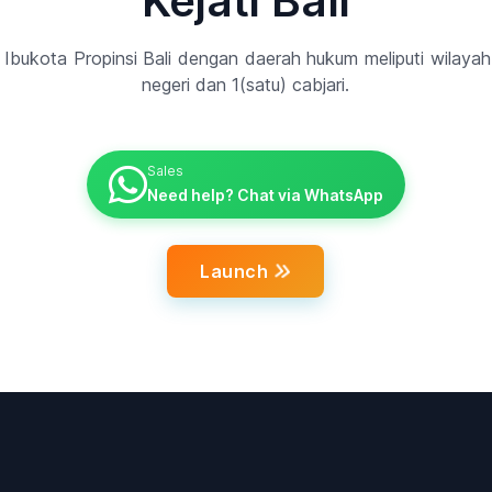
Kejati Bali
 Ibukota Propinsi Bali dengan daerah hukum meliputi wilaya
negeri dan 1(satu) cabjari.
Sales
Need help? Chat via WhatsApp
Launch