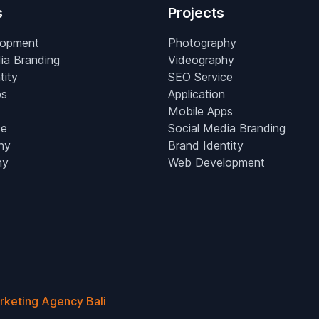
s
Projects
lopment
Photography
ia Branding
Videography
tity
SEO Service
ps
Application
Mobile Apps
ce
Social Media Branding
hy
Brand Identity
hy
Web Development
arketing Agency Bali