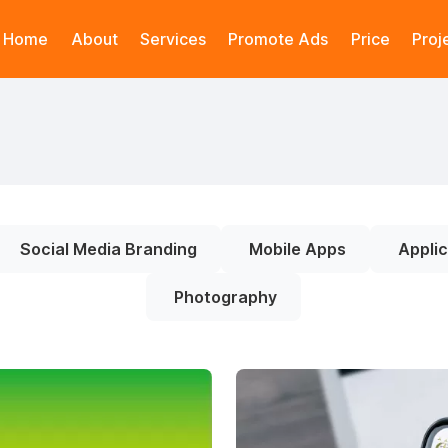
Home
About
Services
Promote Ads
Price
Proj
Social Media Branding
Mobile Apps
Applic
Photography