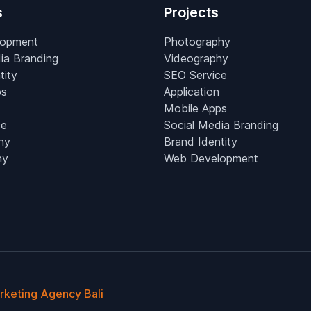
s
Projects
lopment
Photography
ia Branding
Videography
tity
SEO Service
ps
Application
Mobile Apps
ce
Social Media Branding
hy
Brand Identity
hy
Web Development
arketing Agency Bali