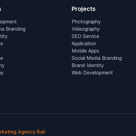
s
Projects
lopment
Photography
ia Branding
Videography
tity
SEO Service
ps
Application
Mobile Apps
ce
Social Media Branding
hy
Brand Identity
hy
Web Development
arketing Agency Bali