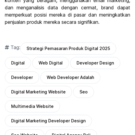
konten yang beragam, menggunakan email marketing,
dan menganalisis data dengan cermat, brand dapat
memperkuat posisi mereka di pasar dan meningkatkan
penjualan produk mereka secara signifikan.
Tag:
Strategi Pemasaran Produk Digital 2025
Digital
Web Digital
Developer Design
Developer
Web Developer Adalah
Digital Marketing Website
Seo
Multimedia Website
Digital Marketing Developer Design