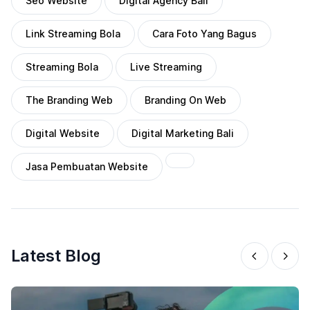
Seo Website
Digital Agency Bali
Link Streaming Bola
Cara Foto Yang Bagus
Streaming Bola
Live Streaming
The Branding Web
Branding On Web
Digital Website
Digital Marketing Bali
Jasa Pembuatan Website
Latest Blog