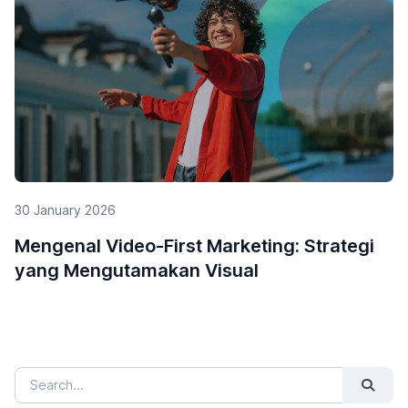
29 Ja
5 Al
anuary 2026
Pen
genal Video-First Marketing: Strategi
g Mengutamakan Visual