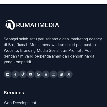
Sebagai salah satu perusahaan digital marketing agency
di Bali, Rumah Media menawarkan solusi pembuatan
Website, Branding Media Sosial dan Promote Ads
dengan tim yang berpengalaman dan dengan harga
yang kompetitif.
Services
Web Development