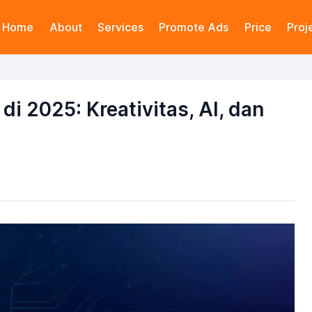
Home
About
Services
Promote Ads
Price
Proj
di 2025: Kreativitas, AI, dan
a